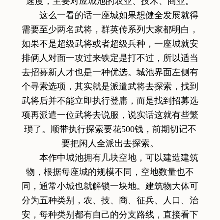
速度，主要对应城池的农业、技术、商业。
这么一看的话一座城如果想健全发展就得
需要至少两名武将，群英传系列大家都明白，
如果不是超级武将或者超级兵种，一座城就安
排俩人对面一攻过来铁定是打不过，所以适当
去招募新人才也是一种优选。城池界面左侧有
个寻索选项，其实就是派遣武将去探索，找到
武将后并不能立即执行登庸，而是找到招募选
项再派遣一位武将去说服，说实话这就有些繁
琐了。顺带执行探索要花500钱，前期切记不
要把闲人全派出去探索。
本作中城池拥有几块空地，可以建造建筑
物，根据每座城的规模不同，空地数量也不
同，通常小城也就解锁一块地。建筑物大体可
分为五种类别，农、技、商、征兵、人口、治
安，每种类别都有自己的分支路线，直接看下