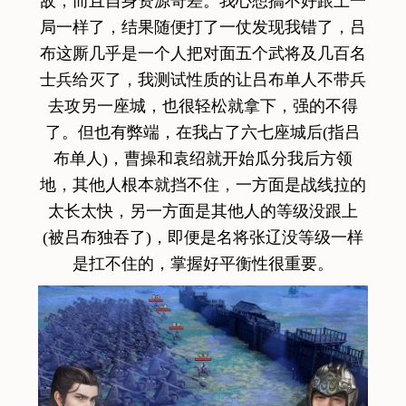
敌，而且自身资源奇差。我心想搞不好跟上一
局一样了，结果随便打了一仗发现我错了，吕
布这厮几乎是一个人把对面五个武将及几百名
士兵给灭了，我测试性质的让吕布单人不带兵
去攻另一座城，也很轻松就拿下，强的不得
了。但也有弊端，在我占了六七座城后(指吕
布单人)，曹操和袁绍就开始瓜分我后方领
地，其他人根本就挡不住，一方面是战线拉的
太长太快，另一方面是其他人的等级没跟上
(被吕布独吞了)，即便是名将张辽没等级一样
是扛不住的，掌握好平衡性很重要。