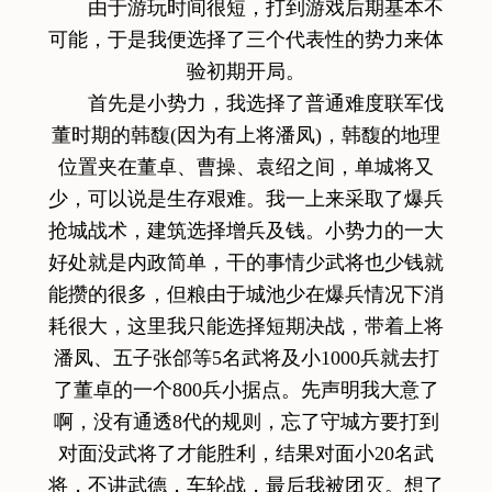
由于游玩时间很短，打到游戏后期基本不
可能，于是我便选择了三个代表性的势力来体
验初期开局。
首先是小势力，我选择了普通难度联军伐
董时期的韩馥(因为有上将潘凤)，韩馥的地理
位置夹在董卓、曹操、袁绍之间，单城将又
少，可以说是生存艰难。我一上来采取了爆兵
抢城战术，建筑选择增兵及钱。小势力的一大
好处就是内政简单，干的事情少武将也少钱就
能攒的很多，但粮由于城池少在爆兵情况下消
耗很大，这里我只能选择短期决战，带着上将
潘凤、五子张郃等5名武将及小1000兵就去打
了董卓的一个800兵小据点。先声明我大意了
啊，没有通透8代的规则，忘了守城方要打到
对面没武将了才能胜利，结果对面小20名武
将，不讲武德，车轮战，最后我被团灭。想了